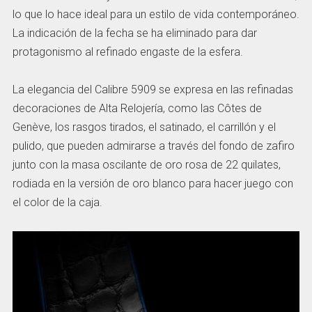
lo que lo hace ideal para un estilo de vida contemporáneo.
La indicación de la fecha se ha eliminado para dar
protagonismo al refinado engaste de la esfera.
La elegancia del Calibre 5909 se expresa en las refinadas
decoraciones de Alta Relojería, como las Côtes de
Genève, los rasgos tirados, el satinado, el carrillón y el
pulido, que pueden admirarse a través del fondo de zafiro
junto con la masa oscilante de oro rosa de 22 quilates,
rodiada en la versión de oro blanco para hacer juego con
el color de la caja.