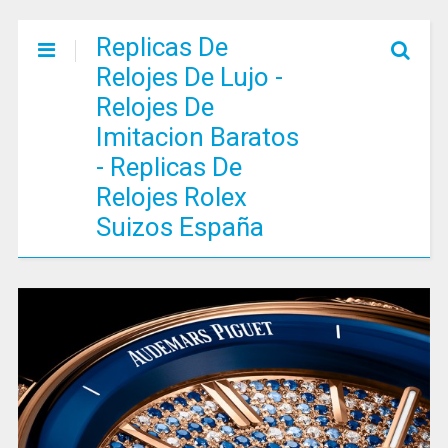
Replicas De
Relojes De Lujo -
Relojes De
Imitacion Baratos
- Replicas De
Relojes Rolex
Suizos España