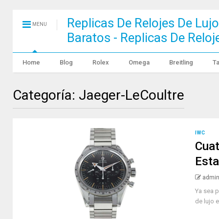
Replicas De Relojes De Lujo
MENU
Baratos - Replicas De Relo
Home
Blog
Rolex
Omega
Breitling
T
Categoría: Jaeger-LeCoultre
IWC
Cuat
Esta
admi
Ya sea p
de lujo 