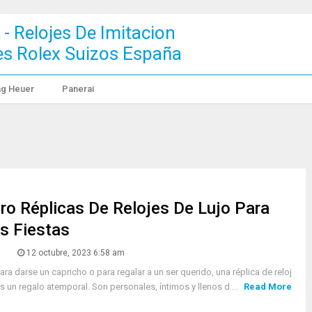
 - Relojes De Imitacion
jes Rolex Suizos España
ag Heuer
Panerai
ro Réplicas De Relojes De Lujo Para
s Fiestas
n
12 octubre, 2023 6:58 am
ara darse un capricho o para regalar a un ser querido, una réplica de reloj
es un regalo atemporal. Son personales, íntimos y llenos d ...
Read More