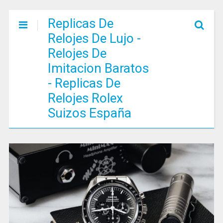
Replicas De
Relojes De Lujo -
Relojes De
Imitacion Baratos
- Replicas De
Relojes Rolex
Suizos España