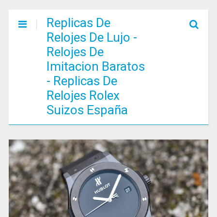
Replicas De
Relojes De Lujo -
Relojes De
Imitacion Baratos
- Replicas De
Relojes Rolex
Suizos España