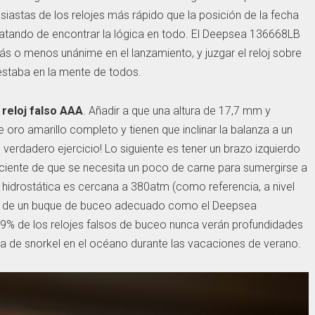
usiastas de los relojes más rápido que la posición de la fecha
 tratando de encontrar la lógica en todo. El Deepsea 136668LB
más o menos unánime en el lanzamiento, y juzgar el reloj sobre
 estaba en la mente de todos.
n
reloj falso AAA
. Añadir a que una altura de 17,7 mm y
 oro amarillo completo y tienen que inclinar la balanza a un
erdadero ejercicio! Lo siguiente es tener un brazo izquierdo
iente de que se necesita un poco de carne para sumergirse a
hidrostática es cercana a 380atm (como referencia, a nivel
era de un buque de buceo adecuado como el Deepsea
l 99% de los relojes falsos de buceo nunca verán profundidades
a de snorkel en el océano durante las vacaciones de verano.