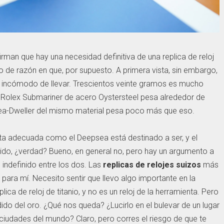
rman que hay una necesidad definitiva de una replica de reloj
o de razón en que, por supuesto. A primera vista, sin embargo,
incómodo de llevar. Trescientos veinte gramos es mucho
n Rolex Submariner de acero Oystersteel pesa alrededor de
Sea-Dweller del mismo material pesa poco más que eso.
enta adecuada como el Deepsea está destinado a ser, y el
ntido, ¿verdad? Bueno, en general no, pero hay un argumento a
o indefinido entre los dos. Las
replicas de relojes suizos
más
para mí. Necesito sentir que llevo algo importante en la
ica de reloj de titanio, y no es un reloj de la herramienta. Pero
do del oro. ¿Qué nos queda? ¿Lucirlo en el bulevar de un lugar
 ciudades del mundo? Claro, pero corres el riesgo de que te