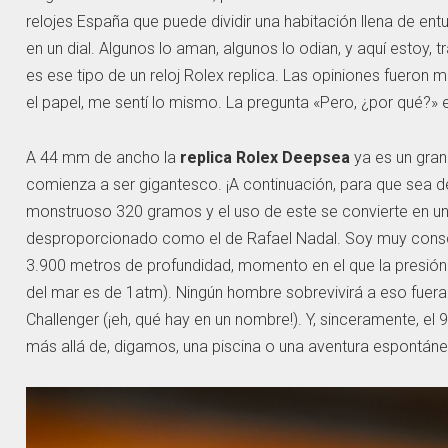
relojes España que puede dividir una habitación llena de ent
en un dial. Algunos lo aman, algunos lo odian, y aquí estoy,
es ese tipo de un reloj Rolex replica. Las opiniones fueron 
el papel, me sentí lo mismo. La pregunta «Pero, ¿por qué?»
A 44 mm de ancho la
replica Rolex Deepsea
ya es un gra
comienza a ser gigantesco. ¡A continuación, para que sea de
monstruoso 320 gramos y el uso de este se convierte en un v
desproporcionado como el de Rafael Nadal. Soy muy consc
3.900 metros de profundidad, momento en el que la presión 
del mar es de 1atm). Ningún hombre sobrevivirá a eso fu
Challenger (¡eh, qué hay en un nombre!). Y, sinceramente, e
más allá de, digamos, una piscina o una aventura espontáne