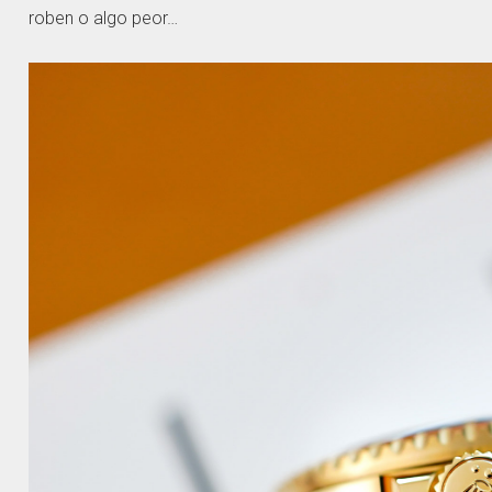
roben o algo peor…